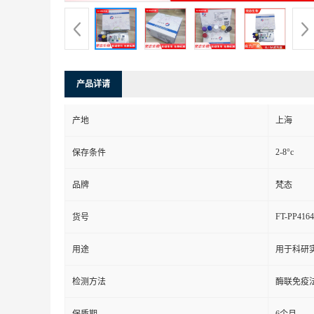
产品详请
产地
上海
2-8°c
保存条件
品牌
梵态
FT-PP4164
货号
用途
用于科研
检测方法
酶联免疫