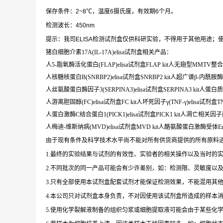
保存条件：2~8℃，温度6摄氏度，有效期6个月。
检测波长：450nm
提示：我司ELISA检测试剂盒仅供科研实验，不得用于其他用途；使
猪白细胞介素17A(IL-17A)elisa试剂盒相关产品：
人5-脂氧酶活化蛋白(FLAP)elisa试剂盒FLAP kit人无翅型MMTV整合位
人核糖核蛋白B(SNRBP2)elisa试剂盒SNRBP2 kit人超广谱β-内酰胺酶(ES
人丝氨酸蛋白酶因子3(SERPINA3)elisa试剂盒SERPINA3 kit人蛋白质(Proteinh
人游离胆固醇(FC)elisa试剂盒FC kit人坏死因子γ(TNF-γ)elisa试剂盒TNF-
人蛋白激酶C结合蛋白1(PICK1)elisa试剂盒PICK1 kit人凋亡相关因子配体(
人梅迪-维斯纳病(MVD)elisa试剂盒MVD kit人酪氨酸蛋白激酶受体ErbB4(E
由于现有条件及科学技术水平尚不能对所有供货商提供的所有原料
1.最终的实验结果与试剂的有效性、实验者的相关操作以及当时的
2.不同批次的同一产品可能会有少许差别，如：检测限、灵敏度以
3.只有全部使用本试剂盒配套试剂才能保证检测效果，不能混用其
4.本公司只对试剂盒本身负责，不对因使用该试剂盒所造成的样本
5.使用化学裂解液制备的组织匀浆或细胞提取液可能会由于某些化学