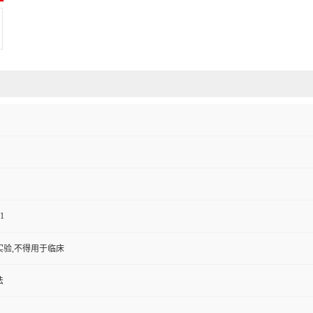
1
实验,不得用于临床
法