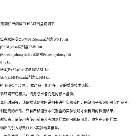
用前仔细阅读ELISA试剂盒说明书
点家族成员5(WNT5)elisa试剂盒WNT5 kit
BL)elisa试剂盒ESBL kit
ydroxyl)elisa试剂盒Proteinhydroxyl kit
γ kit
FASL)elisa试剂盒FASL kit
rbB4)elisa试剂盒ErbB4 kit
进行的鉴定与分析，本产品可能存在一定的质量技术风险。
实验环境密切相关，请务必准备充足的标本备份。
及显色时间等，请依据试剂盒内说明书进行实验操作，网站电子版说明书仅作参考。
他制造商的产品。只有严格遵守本试剂盒的实验说明才会得到的检测结果。
消耗负责，请使用者使用前充分考虑到样本的可能使用量，预留充足的样本。
物质的引入导致ELISA实验结果偏差。