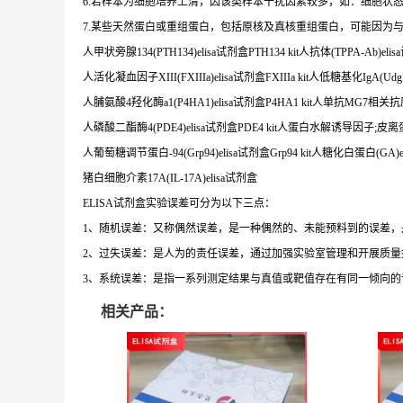
6.若样本为细胞培养上清，因该类样本干扰因素较多，如：细胞状
7.某些天然蛋白或重组蛋白，包括原核及真核重组蛋白，可能因为
人甲状旁腺134(PTH134)elisa试剂盒PTH134 kit人抗体(TPPA-Ab)elisa
人活化凝血因子XIII(FXIIIa)elisa试剂盒FXIIIa kit人低糖基化IgA(UdgIg
人脯氨酸4羟化酶a1(P4HA1)elisa试剂盒P4HA1 kit人单抗MG7相关抗原(
人磷酸二酯酶4(PDE4)elisa试剂盒PDE4 kit人蛋白水解诱导因子;皮离蛋白(PI
人葡萄糖调节蛋白-94(Grp94)elisa试剂盒Grp94 kit人糖化白蛋白(GA)el
猪白细胞介素17A(IL-17A)elisa试剂盒
ELISA试剂盒实验误差可分为以下三点：
1、随机误差：又称偶然误差，是一种偶然的、未能预料到的误差
2、过失误差：是人为的责任误差，通过加强实验室管理和开展质量
3、系统误差：是指一系列测定结果与真值或靶值存在有同一倾向
相关产品：