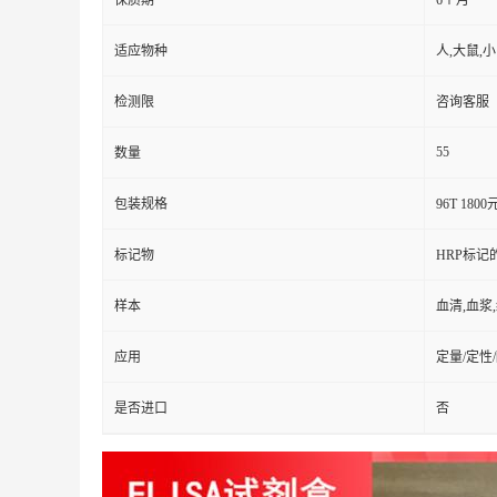
保质期
6个月
适应物种
人,大鼠,
检测限
咨询客服
55
数量
包装规格
96T 1800
标记物
HRP标记
样本
血清,血浆
应用
定量/定性
是否进口
否