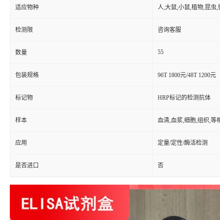
适应物种
人,大鼠,小鼠,植物,昆虫
检测限
咨询客服
55
数量
包装规格
96T 1800元/48T 1200元
标记物
HRP标记的检测抗体
样本
血清,血浆,细胞,组织,
应用
定量/定性/酶活检测
是否进口
否