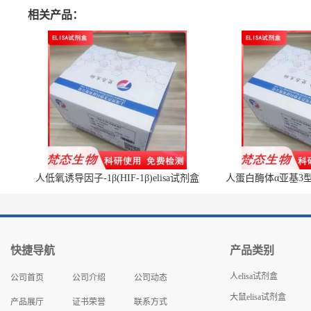
相关产品：
人低氧诱导因子-1β(HIF-1β)elisa试剂盒
人蛋白酶体α亚基3型(P
快捷导航
产品类别
人elisa试剂盒
公司首页
公司介绍
公司动态
大鼠elisa试剂盒
产品展厅
证书荣誉
联系方式