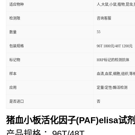
适应物种
人,大鼠,小鼠,植物,昆虫
检测限
咨询客服
55
数量
包装规格
96T 1800元/48T 1200元
标记物
HRP标记的检测抗体
样本
血清,血浆,细胞,组织,
应用
定量/定性/酶活检测
是否进口
否
猪血小板活化因子(PAF)elisa试
产品规格 ：96T/48T