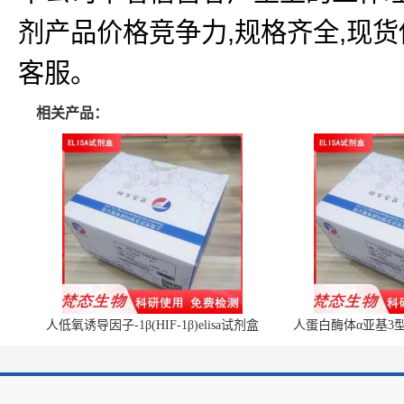
剂产品价格竞争力,规格齐全,现
客服。
相关产品：
人低氧诱导因子-1β(HIF-1β)elisa试剂盒
人蛋白酶体α亚基3型(P