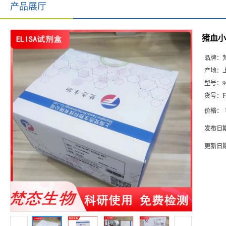
产品展厅
猪血小板
品牌：
产地：
型号：
9
货号：
F
价格：
发布日
更新日