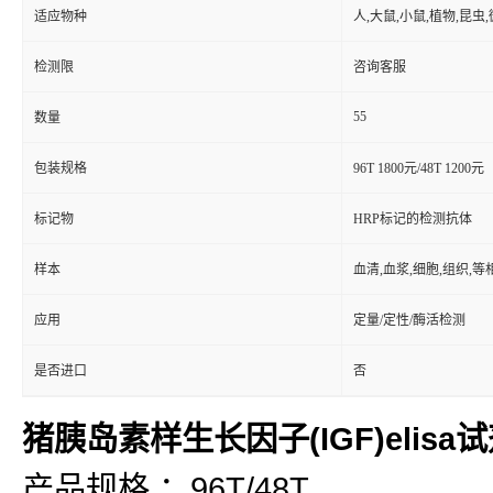
适应物种
人,大鼠,小鼠,植物,昆虫
检测限
咨询客服
55
数量
包装规格
96T 1800元/48T 1200元
标记物
HRP标记的检测抗体
样本
血清,血浆,细胞,组织,
应用
定量/定性/酶活检测
是否进口
否
猪胰岛素样生长因子(IGF)elisa
产品规格 ：96T/48T