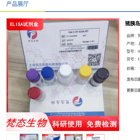
产品展厅
猪胰岛素
品牌：
产地：
型号：
9
货号：
F
价格：
发布日
更新日