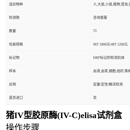
适应物种
人,大鼠,小鼠,植物,昆虫
检测限
咨询客服
55
数量
包装规格
96T 1800元/48T 1200元
标记物
HRP标记的检测抗体
样本
血清,血浆,细胞,组织,
应用
定量/定性/酶活检测
是否进口
否
猪IV型胶原酶(IV-C)elisa试剂盒
操作步骤