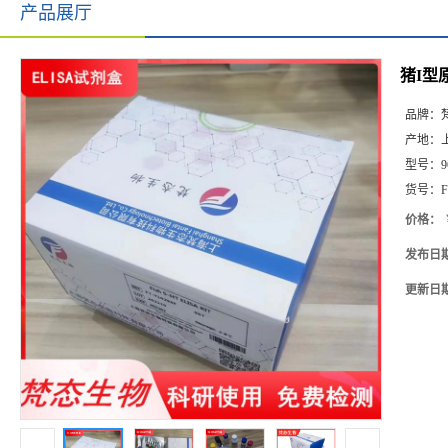
产品展厅
猪I型原
品牌：
产地：
型号：
9
货号：
F
价格：
发布日
更新日