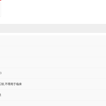
3
实验,不得用于临床
法