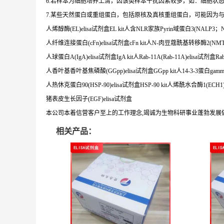
6.若样本为细胞培养上清，因该类样本干扰因素较多，如：细胞状
7.某些天然蛋白或重组蛋白，包括原核及真核重组蛋白，可能因为
人烯醇酶(EL)elisa试剂盒EL kit人含NLR家族Pyrin域蛋白3(NALP3；NL
人纤维连接蛋白(cFn)elisa试剂盒cFn kit人N-肉豆蔻酰基转移酶2(NMT2)
人球蛋白A(IgA)elisa试剂盒IgA kit人Rab-11A(Rab-11A)elisa试剂盒Rab-
人香叶基香叶基焦磷酸(GGpp)elisa试剂盒GGpp kit人14-3-3蛋白gamma
人热休克蛋白90(HSP-90)elisa试剂盒HSP-90 kit人烯酰水合酶1(ECH1)e
猪表皮生长因子(EGF)elisa试剂盒
本公司本着信营客户至上的工作理念,竭诚为生物科研事业蓬勃发展
相关产品：