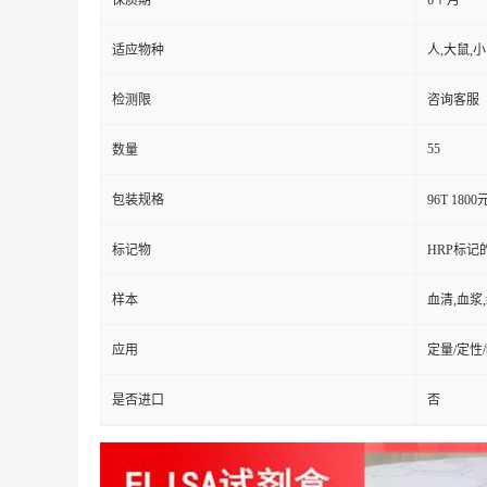
保质期
6个月
适应物种
人,大鼠,
检测限
咨询客服
55
数量
包装规格
96T 1800
标记物
HRP标记
样本
血清,血浆
应用
定量/定性
是否进口
否