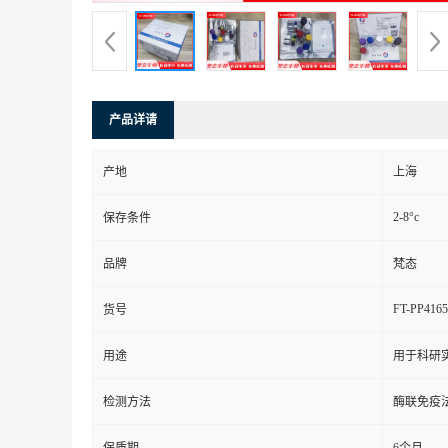
产品详请
产地
上海
2-8°c
保存条件
品牌
梵态
FT-PP4165
货号
用途
用于科研
检测方法
酶联免疫