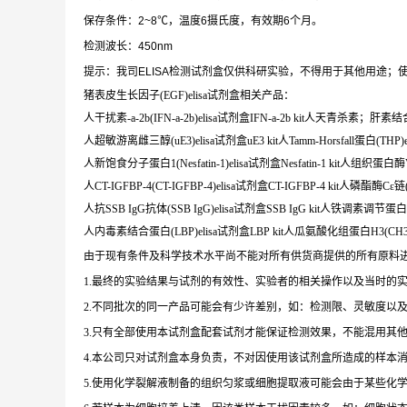
保存条件：2~8℃，温度6摄氏度，有效期6个月。
检测波长：450nm
提示：我司ELISA检测试剂盒仅供科研实验，不得用于其他用途；使
猪表皮生长因子(EGF)elisa试剂盒相关产品：
人干扰素-a-2b(IFN-a-2b)elisa试剂盒IFN-a-2b kit人天青杀素；肝素
人超敏游离雌三醇(uE3)elisa试剂盒uE3 kit人Tamm-Horsfall蛋白(THP)e
人新饱食分子蛋白1(Nesfatin-1)elisa试剂盒Nesfatin-1 kit人组织蛋白酶V(C
人CT-IGFBP-4(CT-IGFBP-4)elisa试剂盒CT-IGFBP-4 kit人磷酯酶Cε链(
人抗SSB IgG抗体(SSB IgG)elisa试剂盒SSB IgG kit人铁调素调节蛋白(H
人内毒素结合蛋白(LBP)elisa试剂盒LBP kit人瓜氨酸化组蛋白H3(CH3)el
由于现有条件及科学技术水平尚不能对所有供货商提供的所有原料
1.最终的实验结果与试剂的有效性、实验者的相关操作以及当时的
2.不同批次的同一产品可能会有少许差别，如：检测限、灵敏度以
3.只有全部使用本试剂盒配套试剂才能保证检测效果，不能混用其
4.本公司只对试剂盒本身负责，不对因使用该试剂盒所造成的样本
5.使用化学裂解液制备的组织匀浆或细胞提取液可能会由于某些化学