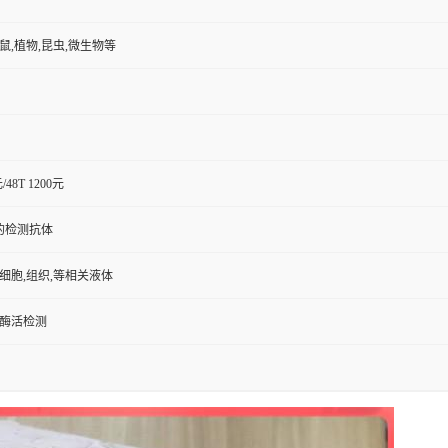
小鼠,植物,昆虫,微生物等
元/48T 1200元
的检测抗体
,细胞,组织,等相关液体
/酶活检测