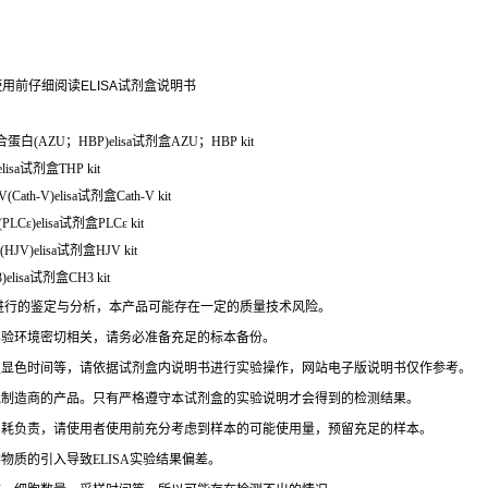
用前仔细阅读ELISA试剂盒说明书
结合蛋白(AZU；HBP)elisa试剂盒AZU；HBP kit
lisa试剂盒THP kit
ath-V)elisa试剂盒Cath-V kit
PLCε)elisa试剂盒PLCε kit
JV)elisa试剂盒HJV kit
isa试剂盒CH3 kit
进行的鉴定与分析，本产品可能存在一定的质量技术风险。
实验环境密切相关，请务必准备充足的标本备份。
及显色时间等，请依据试剂盒内说明书进行实验操作，网站电子版说明书仅作参考。
他制造商的产品。只有严格遵守本试剂盒的实验说明才会得到的检测结果。
消耗负责，请使用者使用前充分考虑到样本的可能使用量，预留充足的样本。
物质的引入导致ELISA实验结果偏差。