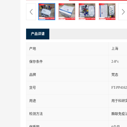
产品详请
产地
上海
2-8°c
保存条件
品牌
梵态
FT-PP4162
货号
用途
用于科研
检测方法
酶联免疫