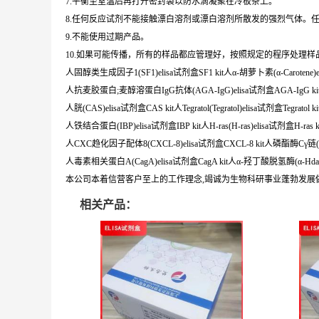
7.平衡至室温后再打开密封袋以防水滴凝聚在冷板条上。
8.任何反应试剂不能接触漂白溶剂或漂白溶剂所散发的强烈气体。
9.不能使用过期产品。
10.如果可能传播，所有的样品都应管理好，按照规定的程序处理样
人固醇类生成因子1(SF1)elisa试剂盒SF1 kit人α-胡萝卜素(α-Carotene)elis
人抗麦胶蛋白;麦醇溶蛋白IgG抗体(AGA-IgG)elisa试剂盒AGA-IgG ki
人胱(CAS)elisa试剂盒CAS kit人Tegratol(Tegratol)elisa试剂盒Tegratol ki
人铁结合蛋白(IBP)elisa试剂盒IBP kit人H-ras(H-ras)elisa试剂盒H-ras k
人CXC趋化因子配体8(CXCL-8)elisa试剂盒CXCL-8 kit人磷酯酶Cγ链(PLC
人毒素相关蛋白A(CagA)elisa试剂盒CagA kit人α-羟丁酸脱氢酶(α-Hdase)e
本公司本着信营客户至上的工作理念,竭诚为生物科研事业蓬勃发展
相关产品：