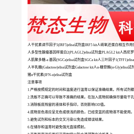
人干扰素调节因子5(IRF5)elisa试剂盒IRF5 kit人硫氧还蛋白相互作用蛋白(T
人多型性腺瘤基因样蛋白2(PLAGL2)elisa试剂盒PLAGL2 kit人西尼罗病毒
人肌聚多糖-a 基因(SGCa)elisa试剂盒SGCa kit人三叶因子1(TFF1)elisa
人半乳糖(Galactose)elisa试剂盒Galactose kit人α-糖苷酶(α-Gly)elisa试剂
猪α干扰素(IFN-α)elisa试剂盒
注意事项
1.严格按照规定的时间和温度进行温育以保证准确结果。所有试剂都
2.洗板不正确可以导致不准确的结果。在加入底物前确保尽量吸干
3.消除板底残留的液体和手指印，否则影响OD值。
4.底物显色液应呈无色或很浅的颜色，已经变蓝的底物液不能使用
5.避免试剂和标本的交叉污染以免造成错误结果。
6.在储存和温育时避免强光直接照射。