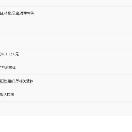
小鼠,植物,昆虫,微生物等
元/48T 1200元
的检测抗体
,细胞,组织,等相关液体
/酶活检测