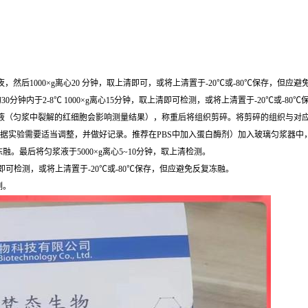
然后1000×g离心20 分钟，取上清即可，或将上清置于-20℃或-80℃保存，但应
0分钟内于2-8℃ 1000×g离心15分钟，取上清即可检测，或将上清置于-20℃或-8
，去除残留血液（匀浆中裂解的红细胞会影响测量结果），称重后将组织剪碎。将剪碎的组织与对应
根据实验需要适当调整，并做好记录。推荐在PBS中加入蛋白酶剂）加入玻璃匀浆器中
最后将匀浆液于5000×g离心5~10分钟，取上清检测。
清即可检测，或将上清置于-20℃或-80℃保存，但应避免反复冻融。
测。