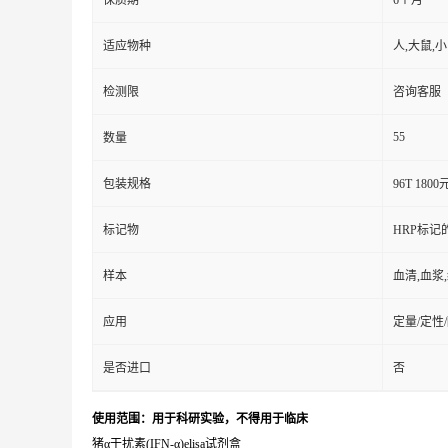
保质期
6个月
适应物种
人,大鼠,
检测限
咨询客服
55
数量
包装规格
96T 1800
标记物
HRP标记
样本
血清,血浆
应用
定量/定性
是否进口
否
使用范围：用于科研实验，不得用于临床
猪α干扰素(IFN-α)elisa试剂盒