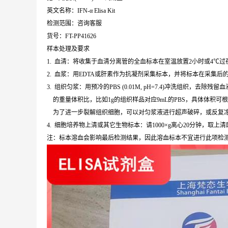
英文名称：IFN-α Elisa Kit
检测范围：咨询客服
货号：FT-PP41626
样本处理及要求
1. 血清：将收集于血清分离管的全血标本在室温放置2小时或4℃过夜，
2. 血浆：用EDTA或肝素作为抗凝剂采集标本，并将标本在采集后的3
3. 组织匀浆：用预冷的PBS (0.01M, pH=7.4)冲洗组织
的重量体积比，比如1g的组织样品对应9mL的PBS，具体体积可
为了进一步裂解组织细胞，可以对匀浆液进行超声破碎，或反复冻融。
4. 细胞培养物上清或其它生物标本：请1000×g离心20分钟，取上
注：标本溶血会影响最后检测结果，因此溶血标本不宜进行此项检