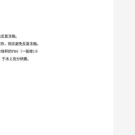
避免反复冻融。
0℃保存，但应避免反复冻融。
体积的PBS（一般按1:9
，于冰上充分研磨。