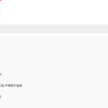
6
实验,不得用于临床
法