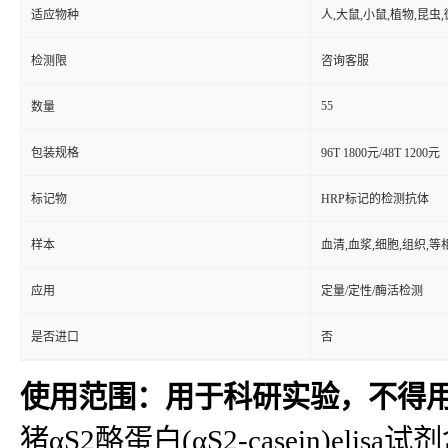
适应物种
人,大鼠,小鼠,植物,昆虫
检测限
咨询客服
55
数量
包装规格
96T 1800元/48T 1200元
标记物
HRP标记的检测抗体
样本
血清,血浆,细胞,组织,
应用
定量/定性/酶活检测
是否进口
否
使用范围：用于科研实验，不得
猪αS2酪蛋白(αS2-casein)elisa试