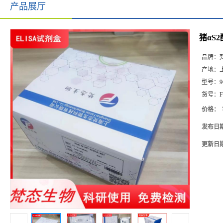
产品展厅
猪αS2酪
品牌：
产地：
型号：
9
货号：
F
价格：
发布日
更新日