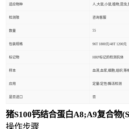
适应物种
人,大鼠,小鼠,植物,昆虫
检测限
咨询客服
55
数量
包装规格
96T 1800元/48T 1200元
标记物
HRP标记的检测抗体
样本
血清,血浆,细胞,组织,
应用
定量/定性/酶活检测
是否进口
否
猪S100钙结合蛋白A8;A9复合物(S10
操作步骤