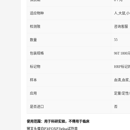
保质期
6个月
适应物种
人,大鼠,
检测限
咨询客服
55
数量
包装规格
96T 1800
标记物
HRP标记
样本
血清,血浆
应用
定量/定性
是否进口
否
使用范围：用于科研实验，不得用于临床
猪叉头蛋白P3(FOXP3)elisa试剂盒