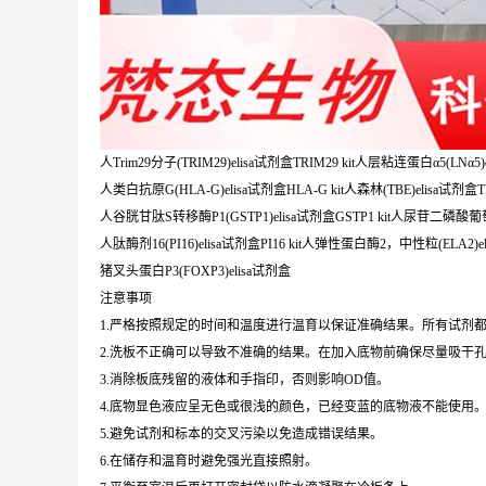
人Trim29分子(TRIM29)elisa试剂盒TRIM29 kit人层粘连蛋白α5(LNα5)e
人类白抗原G(HLA-G)elisa试剂盒HLA-G kit人森林(TBE)elisa试剂盒TBE
人谷胱甘肽S转移酶P1(GSTP1)elisa试剂盒GSTP1 kit人尿苷二磷酸葡萄
人肽酶剂16(PI16)elisa试剂盒PI16 kit人弹性蛋白酶2，中性粒(ELA2)eli
猪叉头蛋白P3(FOXP3)elisa试剂盒
注意事项
1.严格按照规定的时间和温度进行温育以保证准确结果。所有试剂都
2.洗板不正确可以导致不准确的结果。在加入底物前确保尽量吸干
3.消除板底残留的液体和手指印，否则影响OD值。
4.底物显色液应呈无色或很浅的颜色，已经变蓝的底物液不能使用
5.避免试剂和标本的交叉污染以免造成错误结果。
6.在储存和温育时避免强光直接照射。