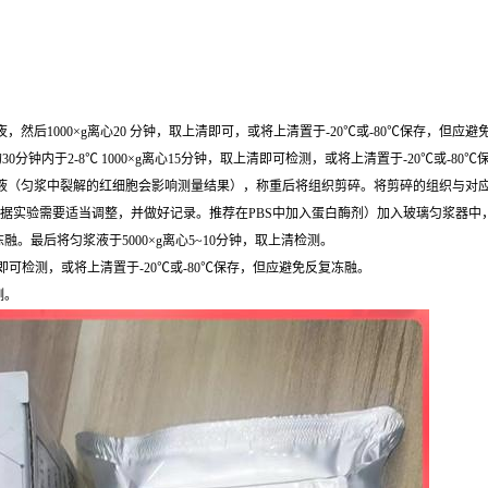
然后1000×g离心20 分钟，取上清即可，或将上清置于-20℃或-80℃保存，但应
0分钟内于2-8℃ 1000×g离心15分钟，取上清即可检测，或将上清置于-20℃或-8
，去除残留血液（匀浆中裂解的红细胞会影响测量结果），称重后将组织剪碎。将剪碎的组织与对应
根据实验需要适当调整，并做好记录。推荐在PBS中加入蛋白酶剂）加入玻璃匀浆器中
最后将匀浆液于5000×g离心5~10分钟，取上清检测。
清即可检测，或将上清置于-20℃或-80℃保存，但应避免反复冻融。
测。