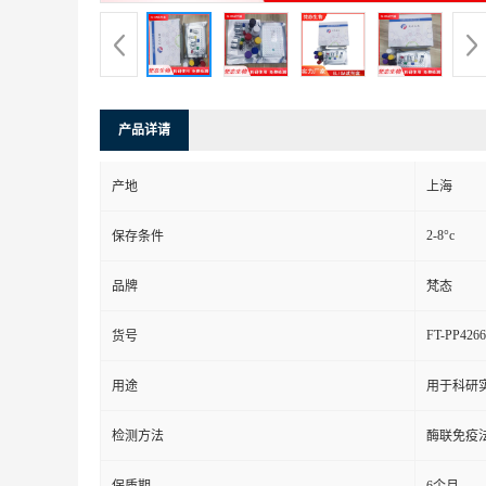
产品详请
产地
上海
2-8°c
保存条件
品牌
梵态
FT-PP4266
货号
用途
用于科研
检测方法
酶联免疫