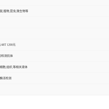
小鼠,植物,昆虫,微生物等
元/48T 1200元
的检测抗体
,细胞,组织,等相关液体
/酶活检测