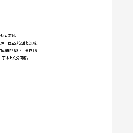
避免反复冻融。
0℃保存，但应避免反复冻融。
体积的PBS（一般按1:9
，于冰上充分研磨。