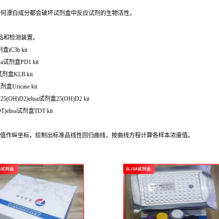
任何漂白成分都会破坏试剂盒中反应试剂的生物活性。
品和检测装置。
iC3b kit
a试剂盒PD1 kit
试剂盒KLB kit
Uricase kit
OH)D2)elisa试剂盒25(OH)D2 kit
elisa试剂盒TDT kit
OD值作纵坐标，绘制出标准品线性回归曲线，按曲线方程计算各样本浓度值。