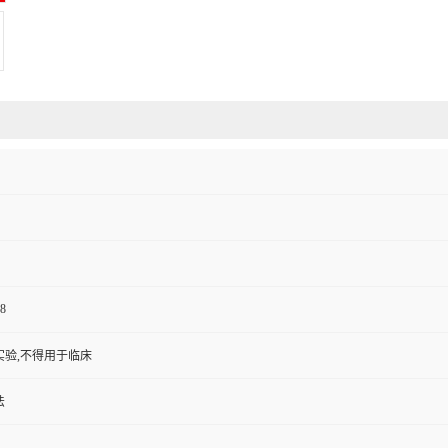
8
实验,不得用于临床
法