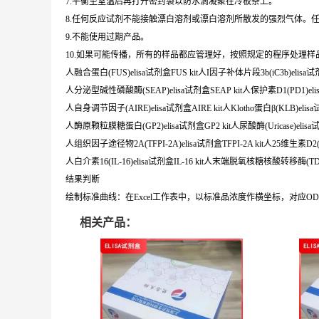
7.平衡至室温后再打开密封袋以防水滴凝聚在冷板条上。
8.任何反应试剂不能接触漂白溶剂或漂白溶剂所散发的强烈气体。
9.不能使用过期产品。
10.如果可能传播，所有的样品都应管理好，按照规定的程序处理样
人融合蛋白(FUS)elisa试剂盒FUS kit人I因子补体片段3b(iC3b)elisa试剂盒
人分泌型碱性磷酸酶(SEAP)elisa试剂盒SEAP kit人保护素D1(PD1)elis
人自身调节因子(AIRE)elisa试剂盒AIRE kit人Klotho蛋白β(KLB)elisa
人酶原颗粒膜糖蛋白(GP2)elisa试剂盒GP2 kit人尿酸酶(Uricase)elisa试剂盒
人组织因子途径物2A(TFPI-2A)elisa试剂盒TFPI-2A kit人25维生素D2(25(
人白介素16(IL-16)elisa试剂盒IL-16 kit人末端脱氧核糖核酸转移酶(TDT)
结果判断
绘制标准曲线：在Excel工作表中，以标准品浓度作横坐标，对应
相关产品：