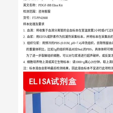
英文名称：PDGF-BB Elisa Kit
检测范围：咨询客服
货号：FT-PP42668
样本处理及要求
1. 血清：将收集于血清分离管的全血标本在室温放置2小时或4℃过夜，
2. 血浆：用EDTA或肝素作为抗凝剂采集标本，并将标本在采集后的3
3. 组织匀浆：用预冷的PBS (0.01M, pH=7.4)冲洗组织
的重量体积比，比如1g的组织样品对应9mL的PBS，具体体积可
为了进一步裂解组织细胞，可以对匀浆液进行超声破碎，或反复冻融。
4. 细胞培养物上清或其它生物标本：请1000×g离心20分钟，取上
注：标本溶血会影响最后检测结果，因此溶血标本不宜进行此项检