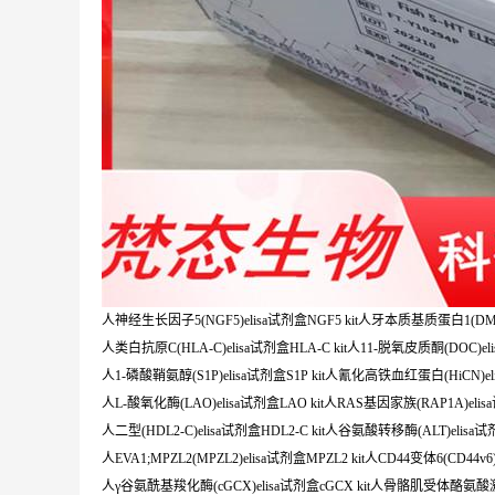
人神经生长因子5(NGF5)elisa试剂盒NGF5 kit人牙本质基质蛋白1(DMP1)
人类白抗原C(HLA-C)elisa试剂盒HLA-C kit人11-脱氧皮质酮(DOC)eli
人1-磷酸鞘氨醇(S1P)elisa试剂盒S1P kit人氰化高铁血红蛋白(HiCN)eli
人L-酸氧化酶(LAO)elisa试剂盒LAO kit人RAS基因家族(RAP1A)elisa
人二型(HDL2-C)elisa试剂盒HDL2-C kit人谷氨酸转移酶(ALT)elisa试剂
人EVA1;MPZL2(MPZL2)elisa试剂盒MPZL2 kit人CD44变体6(CD44v6)e
人γ谷氨酰基羧化酶(cGCX)elisa试剂盒cGCX kit人骨骼肌受体酪氨酸激酶抗体