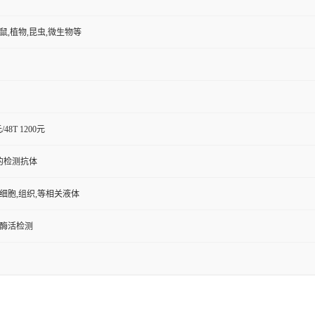
小鼠,植物,昆虫,微生物等
元/48T 1200元
的检测抗体
,细胞,组织,等相关液体
/酶活检测