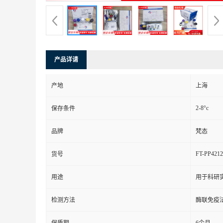
产品详请
产地
上海
2-8°c
保存条件
品牌
梵态
FT-PP4212
货号
用途
用于科研
检测方法
酶联免疫