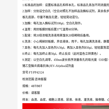
1.标准品的加样：设置标准品孔和样本孔，标准品孔各加不同浓度的标
2.加样：分别设空白孔（空白对照孔不加样品及酶标试剂，其余各步
板孔底部，尽量不触及孔壁，轻轻晃动混匀。
3.加酶：每孔加入酶标试剂100μl，空白孔除外。
4.温育：用封板膜封板后置37℃温育60分钟。
5.配液：将20倍浓缩洗涤液用蒸馏水20倍稀释后备用。
6.洗涤：小心揭掉封板膜，弃去液体，甩干，每孔加满洗涤液，静置
7.显色：每孔先加入显色剂A50μl，再加入显色剂B50μl，轻轻震荡混
8.终止：每孔加终止液50μl，终止反应（此时蓝色立转黄色）。
9.测定：以空白孔调零，450nm波长依序测量各孔的吸光度（OD值
猪乙型脑炎病毒抗体(JEV-Ab)elisa试剂盒
货号:FT-PP42124
检测范围:咨询客服
规格：48T/96T
价格：请客服
样本：血清、血浆、细胞上清液、尿液、体液、灌洗液、脑脊髓、