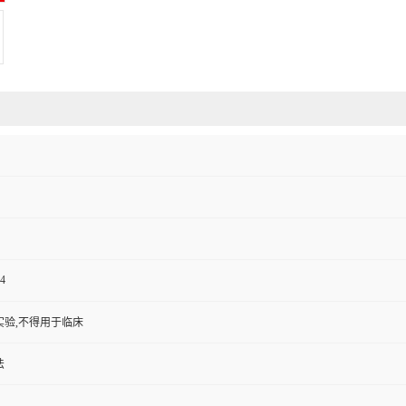
4
实验,不得用于临床
法