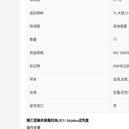
保质期
6个月
适应物种
人,大鼠,
检测限
咨询客服
55
数量
包装规格
96T 1800
标记物
HRP标记
样本
血清,血浆
应用
定量/定性
是否进口
否
猪乙型脑炎病毒抗体(JEV-Ab)elisa试剂盒
操作步骤