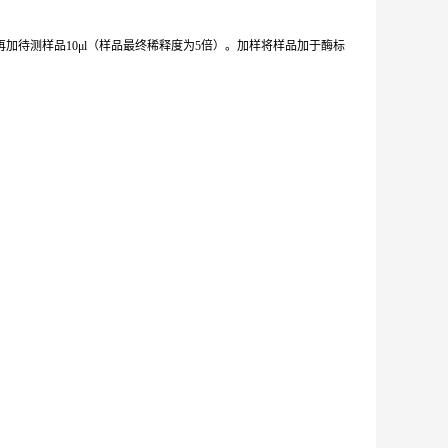
加待测样品10μl（样品最终稀释度为5倍）。加样将样品加于酶标