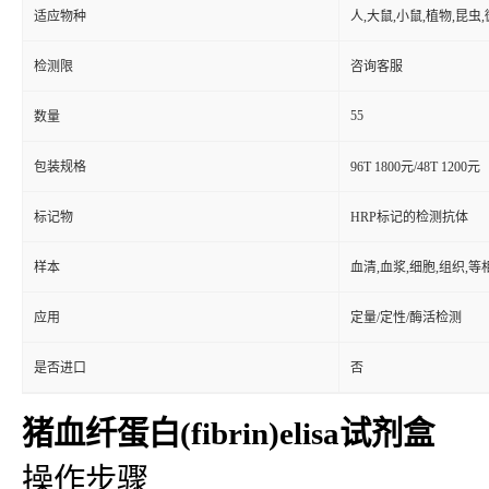
适应物种
人,大鼠,小鼠,植物,昆虫
检测限
咨询客服
55
数量
包装规格
96T 1800元/48T 1200元
标记物
HRP标记的检测抗体
样本
血清,血浆,细胞,组织,
应用
定量/定性/酶活检测
是否进口
否
猪血纤蛋白(fibrin)elisa试剂盒
操作步骤