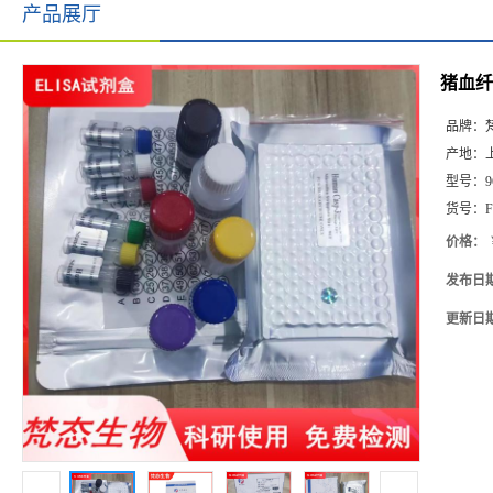
产品展厅
猪血纤蛋
品牌：
产地：
型号：
9
货号：
F
价格：
发布日
更新日