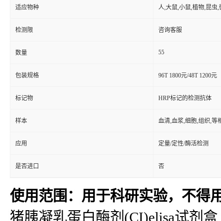
适应物种
人,大鼠,小鼠,植物,昆虫
检测限
咨询客服
55
数量
包装规格
96T 1800元/48T 1200元
标记物
HRP标记的检测抗体
样本
血清,血浆,细胞,组织,
应用
定量/定性/酶活检测
是否进口
否
使用范围：用于科研实验，不得
猪胰凝乳蛋白酶剂(CI)elisa试剂盒