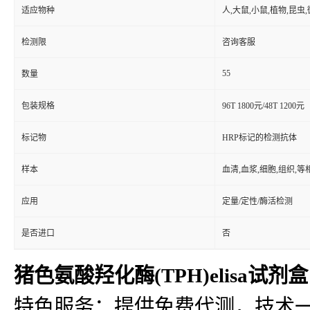
适应物种
人,大鼠,小鼠,植物,昆虫
检测限
咨询客服
55
数量
包装规格
96T 1800元/48T 1200元
标记物
HRP标记的检测抗体
样本
血清,血浆,细胞,组织,
应用
定量/定性/酶活检测
是否进口
否
猪色氨酸羟化酶(TPH)elisa试剂盒
特色服务：提供免费代测，技术