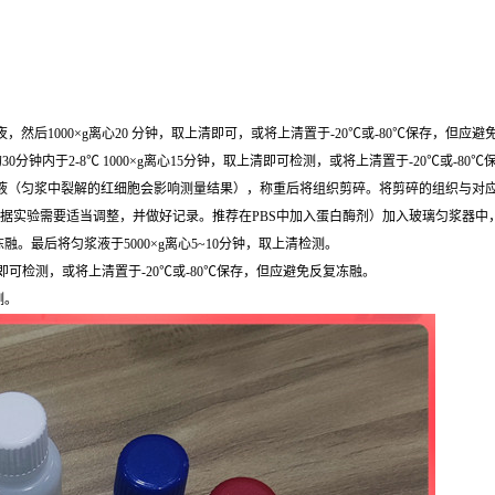
然后1000×g离心20 分钟，取上清即可，或将上清置于-20℃或-80℃保存，但应
0分钟内于2-8℃ 1000×g离心15分钟，取上清即可检测，或将上清置于-20℃或-8
，去除残留血液（匀浆中裂解的红细胞会影响测量结果），称重后将组织剪碎。将剪碎的组织与对应
根据实验需要适当调整，并做好记录。推荐在PBS中加入蛋白酶剂）加入玻璃匀浆器中
最后将匀浆液于5000×g离心5~10分钟，取上清检测。
清即可检测，或将上清置于-20℃或-80℃保存，但应避免反复冻融。
测。