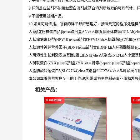
7.平衡至室温后再打开密封袋以防水滴凝聚在冷板条上。
8.任何反应试剂不能接触漂白溶剂或漂白溶剂所散发的强烈气体。
9.不能使用过期产品。
10.如果可能传播，所有的样品都应管理好，按照规定的程序处理样
人总β淀粉样蛋白(Aβ)elisa试剂盒Aβ kit人解脲脲原体抗体(UU-Ab)elis
人状瘤病毒18型(HPV18 )elisa试剂盒HPV18 kit人抗磷脂IgG抗体(APA-Ig
人脑源性神经营养因子(BDNF)elisa试剂盒BDNF kit人环磷酸腺苷1(cAMP
人可溶性生长刺激表达基因2蛋白(sST2)elisa试剂盒sST2 kit人小亚基钙蛋白
人斑联蛋白(ZYX)elisa试剂盒ZYX kit人肝素(heparin)elisa试剂盒heparin 
人脂肪酸转运蛋白5(SLC27A4)elisa试剂盒SLC27A4 kit人5-叶酸高半
本公司本着信营客户至上的工作理念,竭诚为生物科研事业蓬勃发展
相关产品：