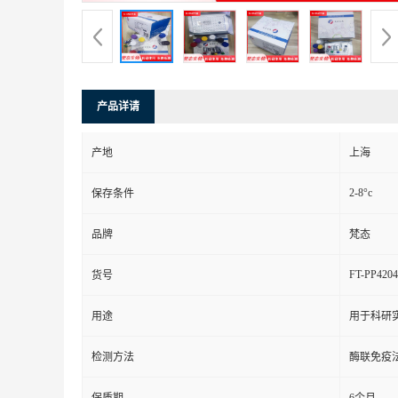
产品详请
产地
上海
2-8°c
保存条件
品牌
梵态
FT-PP4204
货号
用途
用于科研
检测方法
酶联免疫