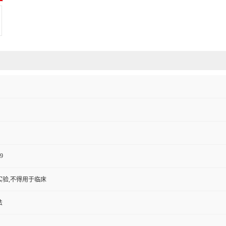
9
实验,不得用于临床
法