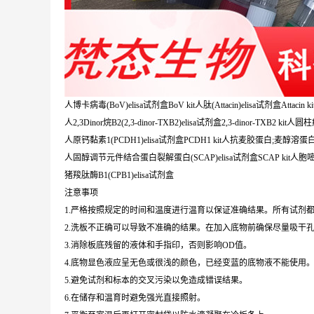
人博卡病毒(BoV)elisa试剂盒BoV kit人肽(Attacin)elisa试剂盒Attacin ki
人2,3Dinor烷B2(2,3-dinor-TXB2)elisa试剂盒2,3-dinor-TXB2 kit
人原钙黏素1(PCDH1)elisa试剂盒PCDH1 kit人抗麦胶蛋白;麦醇溶蛋白IgM
人固醇调节元件结合蛋白裂解蛋白(SCAP)elisa试剂盒SCAP kit人胞嘧啶双加
猪羧肽酶B1(CPB1)elisa试剂盒
注意事项
1.严格按照规定的时间和温度进行温育以保证准确结果。所有试剂都
2.洗板不正确可以导致不准确的结果。在加入底物前确保尽量吸干
3.消除板底残留的液体和手指印，否则影响OD值。
4.底物显色液应呈无色或很浅的颜色，已经变蓝的底物液不能使用
5.避免试剂和标本的交叉污染以免造成错误结果。
6.在储存和温育时避免强光直接照射。