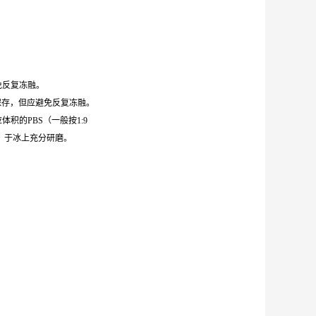
避免反复冻融。
0℃保存，但应避免反复冻融。
体积的PBS（一般按1:9
，于冰上充分研磨。