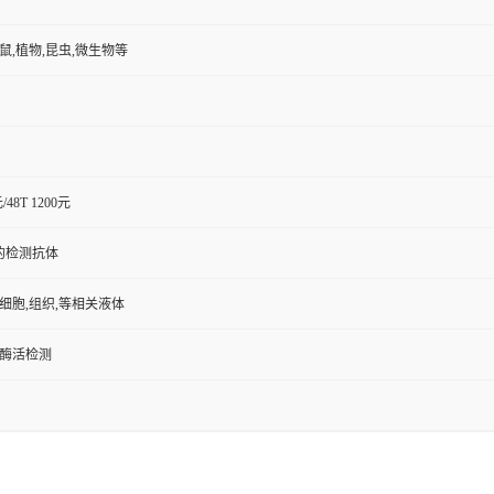
小鼠,植物,昆虫,微生物等
元/48T 1200元
的检测抗体
,细胞,组织,等相关液体
/酶活检测