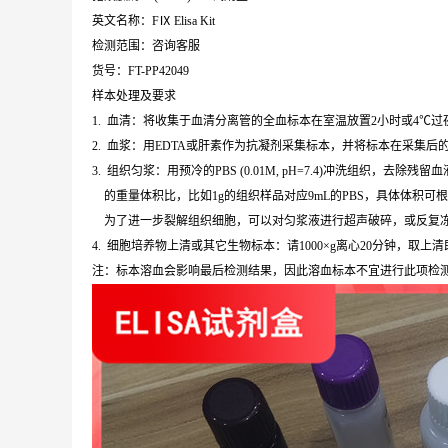
英文名称：FⅨ Elisa Kit
检测范围：咨询客服
货号：FT-PP42049
样本处理及要求
1. 血清：将收集于血清分离管的全血标本在室温放置2小时或4℃过夜，
2. 血浆：用EDTA或肝素作为抗凝剂采集标本，并将标本在采集后的3
3. 组织匀浆：用预冷的PBS (0.01M, pH=7.4)冲洗组织
的重量体积比，比如1g的组织样品对应9mL的PBS，具体体积可
为了进一步裂解组织细胞，可以对匀浆液进行超声破碎，或反复冻融。
4. 细胞培养物上清或其它生物标本：请1000×g离心20分钟，取上
注：标本溶血会影响最后检测结果，因此溶血标本不宜进行此项检