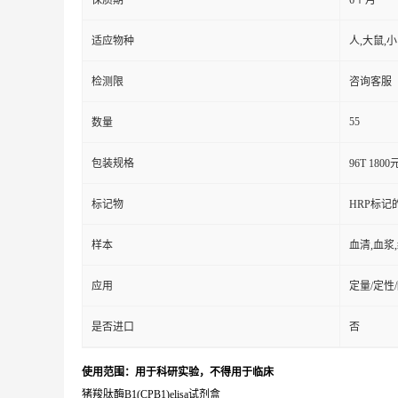
保质期
6个月
适应物种
人,大鼠,
检测限
咨询客服
55
数量
包装规格
96T 1800
标记物
HRP标记
样本
血清,血浆
应用
定量/定性
是否进口
否
使用范围：用于科研实验，不得用于临床
猪羧肽酶B1(CPB1)elisa试剂盒