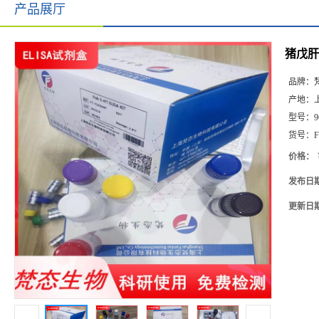
产品展厅
猪戊肝病
品牌：
产地：
型号：
9
货号：
F
价格：
发布日
更新日