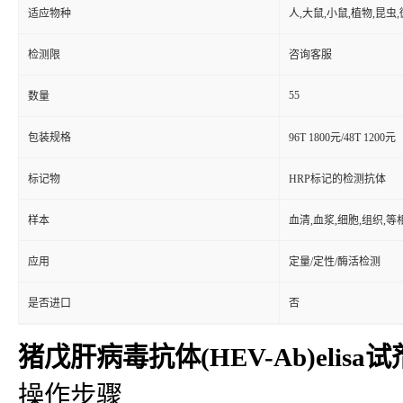
适应物种
人,大鼠,小鼠,植物,昆虫
检测限
咨询客服
55
数量
包装规格
96T 1800元/48T 1200元
标记物
HRP标记的检测抗体
样本
血清,血浆,细胞,组织,
应用
定量/定性/酶活检测
是否进口
否
猪戊肝病毒抗体(HEV-Ab)elisa
操作步骤