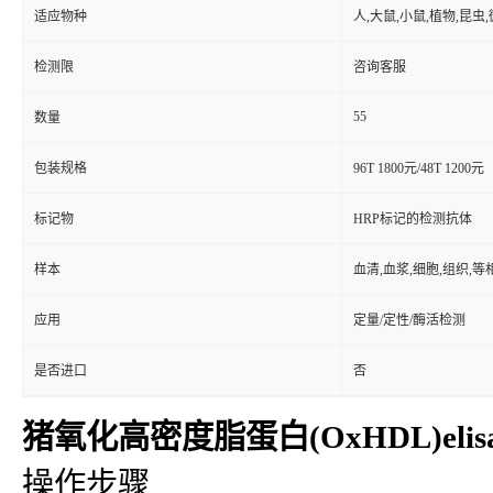
适应物种
人,大鼠,小鼠,植物,昆虫
检测限
咨询客服
55
数量
包装规格
96T 1800元/48T 1200元
标记物
HRP标记的检测抗体
样本
血清,血浆,细胞,组织,
应用
定量/定性/酶活检测
是否进口
否
猪氧化高密度脂蛋白(OxHDL)eli
操作步骤