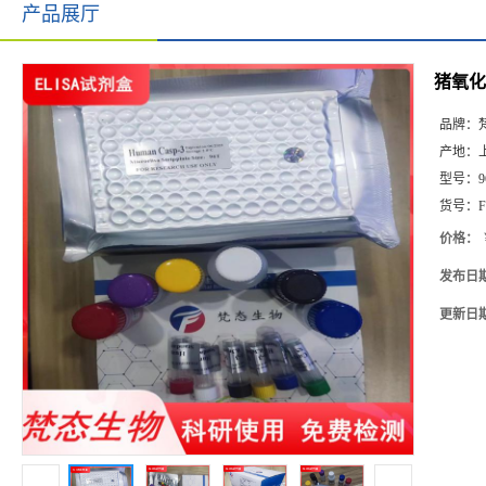
产品展厅
猪氧化高
品牌：
产地：
型号：
9
货号：
F
价格：
发布日
更新日