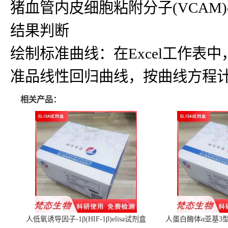
猪血管内皮细胞粘附分子(VCAM)e
结果判断
绘制标准曲线：在Excel工作
准品线性回归曲线，按曲线方程
相关产品：
人低氧诱导因子-1β(HIF-1β)elisa试剂盒
人蛋白酶体α亚基3型(P