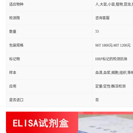
适应物种
人,大鼠,小鼠,植物,昆虫
检测限
咨询客服
55
数量
包装规格
96T 1800元/48T 1200元
标记物
HRP标记的检测抗体
样本
血清,血浆,细胞,组织,
应用
定量/定性/酶活检测
是否进口
否