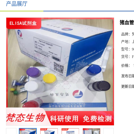
产品展厅
猪血管
品牌：
产地：
型号：
9
货号：
F
价格：
发布日
更新日