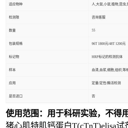
适应物种
人,大鼠,小鼠,植物,昆虫
检测限
咨询客服
55
数量
包装规格
96T 1800元/48T 1200元
标记物
HRP标记的检测抗体
样本
血清,血浆,细胞,组织,
应用
定量/定性/酶活检测
是否进口
否
使用范围：用于科研实验，不得
猪心肌特肌钙蛋白T(cTnT)elisa