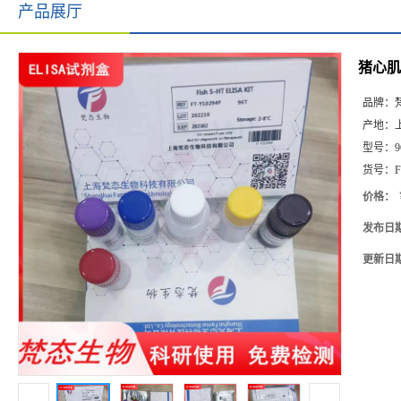
产品展厅
猪心肌特
品牌：
产地：
型号：
9
货号：
F
价格：
发布日
更新日