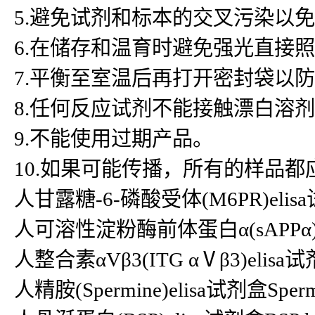
5.避免试剂和标本的交叉污染以
6.在储存和温育时避免强光直接
7.平衡至室温后再打开密封袋以
8.任何反应试剂不能接触漂白溶
9.不能使用过期产品。
10.如果可能传播，所有的样品
人甘露糖-6-磷酸受体(M6PR)elisa试
人可溶性淀粉酶前体蛋白α(sAPPα)el
人整合素αVβ3(ITG αⅤβ3)elisa
人精胺(Spermine)elisa试剂盒Sper