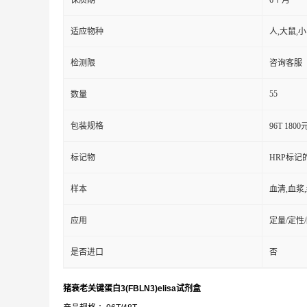
保质期
6个月
适应物种
人,大鼠,
检测限
咨询客服
55
数量
包装规格
96T 1800
标记物
HRP标记
样本
血清,血浆
应用
定量/定性
是否进口
否
猪衰老关键蛋白3(FBLN3)elisa试剂盒