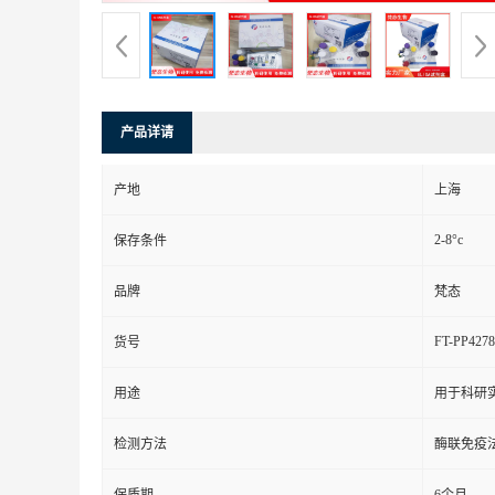
产品详请
产地
上海
2-8°c
保存条件
品牌
梵态
FT-PP4278
货号
用途
用于科研
检测方法
酶联免疫