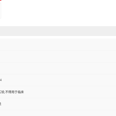
4
实验,不得用于临床
法