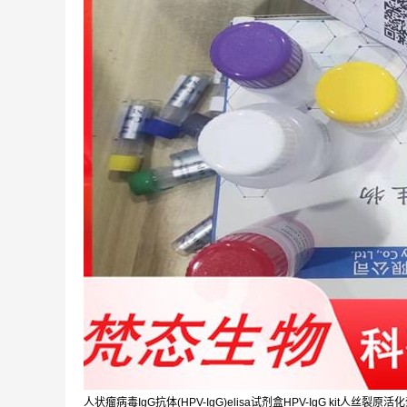
人状瘤病毒IgG抗体(HPV-IgG)elisa试剂盒HPV-IgG kit人丝裂原活化蛋