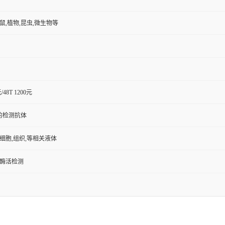
小鼠,植物,昆虫,微生物等
元/48T 1200元
的检测抗体
,细胞,组织,等相关液体
/酶活检测