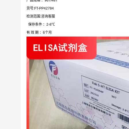
产品规格 ：96T/48T
货号:FT-PP42784
检测范围:咨询客服
保存条件 ：2-8℃
有 效 期 ：6个月