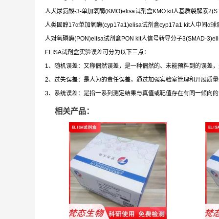
人犬尿氨酸-3-单加氧酶(KMO)elisa试剂盒KMO kit人基质裂解素2(ST2)
人类固醇17α单加氧酶(cyp17a1)elisa试剂盒cyp17a1 kit人中间α球蛋白因
人对氧磷酶(PON)elisa试剂盒PON kit人信号转导分子3(SMAD-3)elis
ELISA试剂盒实验误差可分为以下三点：
1、随机误差：又称偶然误差，是一种偶然的、未能预料到的误差
2、过失误差：是人为的责任误差，通过加强实验室管理和开展质
3、系统误差：是指一系列测定结果与真值或靶值存在有同一倾向
相关产品：