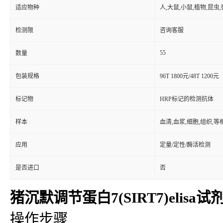
适应物种
人,大鼠,小鼠,植物,昆虫
检测限
咨询客服
55
数量
包装规格
96T 1800元/48T 1200元
标记物
HRP标记的检测抗体
样本
血清,血浆,细胞,组织,
应用
定量/定性/酶活检测
是否进口
否
猪沉默调节蛋白7(SIRT7)elisa试
操作步骤