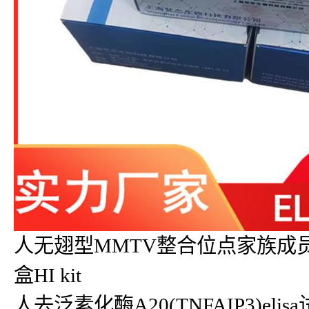
人无翅型MMTV整合位点家族成员7A(WN
盒HI kit
人去泛素化酶A20(TNFAIP3)elisa