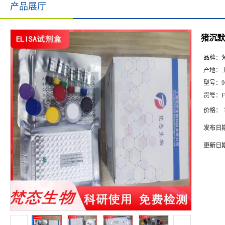
产品展厅
猪沉默调
品牌：
产地：
型号：
9
货号：
F
价格：
发布日
更新日