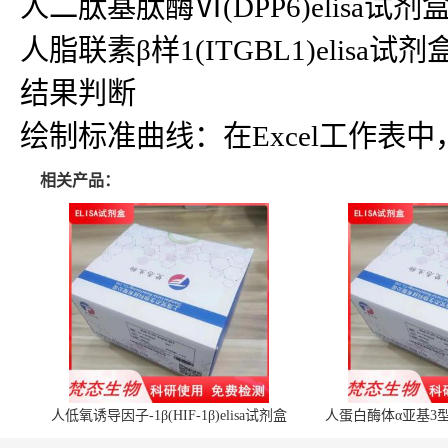
人二肽基肽酶Ⅵ(DPP6)elisa试剂盒
人脂联素β样1(ITGBL1)elisa试剂盒
结果判断
绘制标准曲线：在Excel工作
相关产品：
人低氧诱导因子-1β(HIF-1β)elisa试剂盒
人蛋白酶体α亚基3型(P