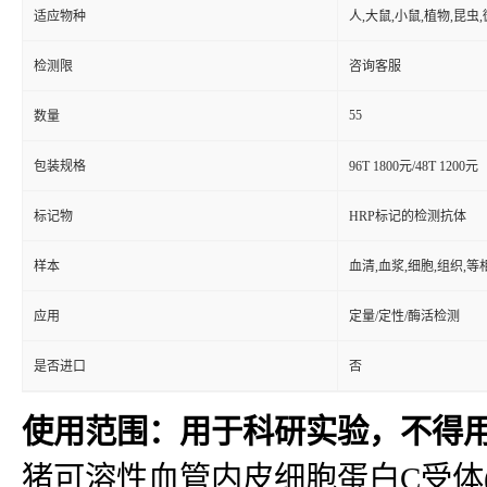
适应物种
人,大鼠,小鼠,植物,昆虫
检测限
咨询客服
55
数量
包装规格
96T 1800元/48T 1200元
标记物
HRP标记的检测抗体
样本
血清,血浆,细胞,组织,
应用
定量/定性/酶活检测
是否进口
否
使用范围：用于科研实验，不得
猪可溶性血管内皮细胞蛋白C受体(sEP