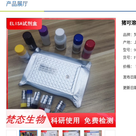
产品展厅
猪可溶
品牌：
产地：
型号：
9
货号：
F
价格：
发布日
更新日