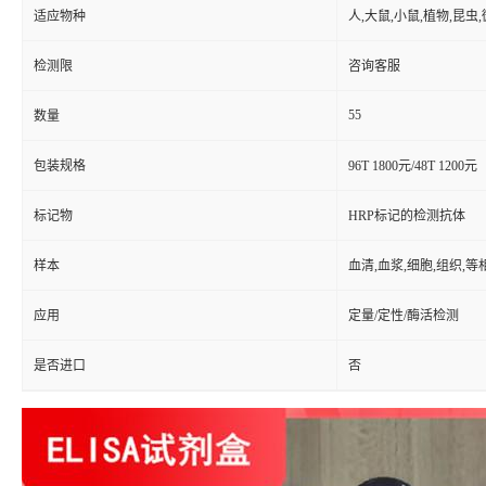
适应物种
人,大鼠,小鼠,植物,昆虫
检测限
咨询客服
55
数量
包装规格
96T 1800元/48T 1200元
标记物
HRP标记的检测抗体
样本
血清,血浆,细胞,组织,
应用
定量/定性/酶活检测
是否进口
否