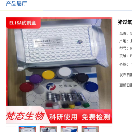
产品展厅
猪过氧
品牌：
产地：
型号：
9
货号：
F
价格：
发布日
更新日