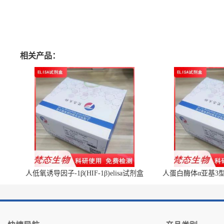
相关产品：
人低氧诱导因子-1β(HIF-1β)elisa试剂盒
人蛋白酶体α亚基3型(P