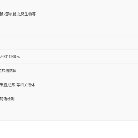
小鼠,植物,昆虫,微生物等
元/48T 1200元
的检测抗体
,细胞,组织,等相关液体
/酶活检测