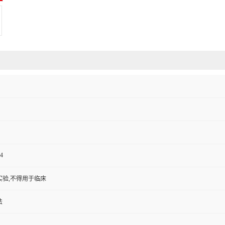
4
实验,不得用于临床
法