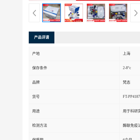
产品详请
产地
上海
2-8°c
保存条件
品牌
梵态
FT-PP4187
货号
用途
用于科研
检测方法
酶联免疫