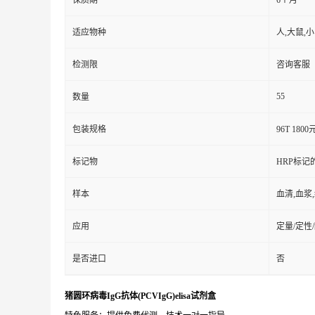
保质期
6个月
适应物种
人,大鼠,
检测限
咨询客服
55
数量
包装规格
96T 1800
标记物
HRP标记
样本
血清,血浆
应用
定量/定性
是否进口
否
猪圆环病毒IgG抗体(PCVIgG)elisa试剂盒