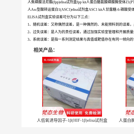
人焦磷酸法尼酯(fpp)elisa试剂盒fpp kit人蛋白酪氨酸磷酸酶受体Z1(PTPRZ
人Asc型酸转运蛋白1(ASC1)elisa试剂盒ASC1 kit人甘露糖-6-磷酸受体(M
ELISA试剂盒实验误差可分为以下三点：
1、随机误差：又称偶然误差，是一种偶然的、未能预料到的误差
2、过失误差：是人为的责任误差，通过加强实验室管理和开展质量
3、系统误差：是指一系列测定结果与真值或靶值存在有同一倾向
相关产品：
人低氧诱导因子-1β(HIF-1β)elisa试剂盒
人蛋白酶体