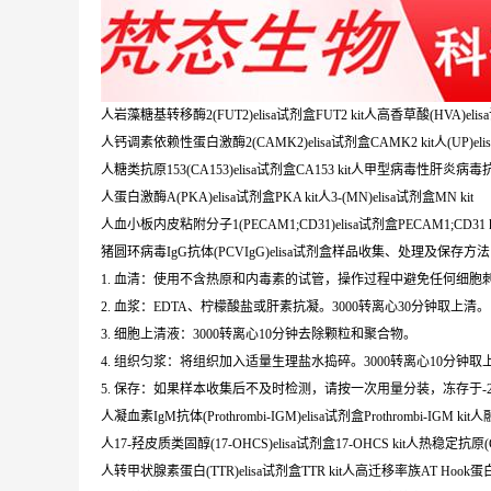
人岩藻糖基转移酶2(FUT2)elisa试剂盒FUT2 kit人高香草酸(HVA)elisa
人钙调素依赖性蛋白激酶2(CAMK2)elisa试剂盒CAMK2 kit人(UP)elis
人糖类抗原153(CA153)elisa试剂盒CA153 kit人甲型病毒性肝炎病毒抗体(H
人蛋白激酶A(PKA)elisa试剂盒PKA kit人3-(MN)elisa试剂盒MN kit
人血小板内皮粘附分子1(PECAM1;CD31)elisa试剂盒PECAM1;CD31 
猪圆环病毒IgG抗体(PCVIgG)elisa试剂盒样品收集、处理及保存方法
1. 血清：使用不含热原和内毒素的试管，操作过程中避免任何细胞刺
2. 血浆：EDTA、柠檬酸盐或肝素抗凝。3000转离心30分钟取上清。
3. 细胞上清液：3000转离心10分钟去除颗粒和聚合物。
4. 组织匀浆：将组织加入适量生理盐水捣碎。3000转离心10分钟取
5. 保存：如果样本收集后不及时检测，请按一次用量分装，冻存于
人凝血素IgM抗体(Prothrombi-IGM)elisa试剂盒Prothrombi-IGM kit
人17-羟皮质类固醇(17-OHCS)elisa试剂盒17-OHCS kit人热稳定抗原(CD2
人转甲状腺素蛋白(TTR)elisa试剂盒TTR kit人高迁移率族AT Hook蛋白2(