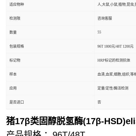
适应物种
人,大鼠,小鼠,植物,昆虫
检测限
咨询客服
55
数量
包装规格
96T 1800元/48T 1200元
标记物
HRP标记的检测抗体
样本
血清,血浆,细胞,组织,
应用
定量/定性/酶活检测
是否进口
否
猪17β类固醇脱氢酶(17β-HSD)el
产品规格 ：96T/48T