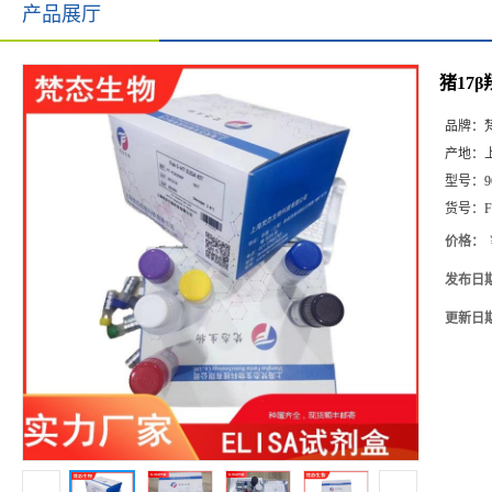
产品展厅
猪17β
品牌：
产地：
型号：
9
货号：
F
价格：
发布日
更新日