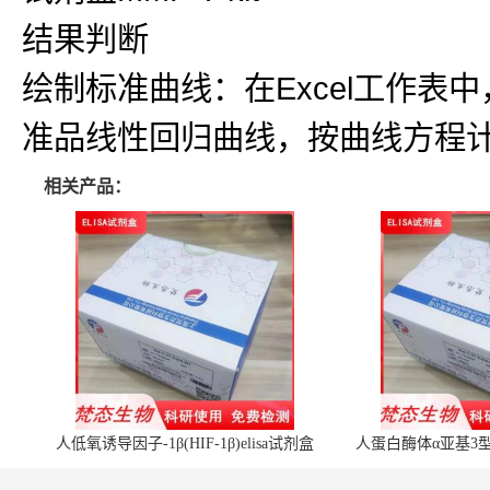
结果判断
绘制标准曲线：在Excel工作
准品线性回归曲线，按曲线方程
相关产品：
人低氧诱导因子-1β(HIF-1β)elisa试剂盒
人蛋白酶体α亚基3型(P