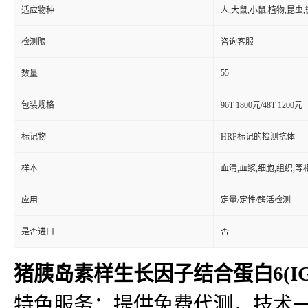
适应物种
人,大鼠,小鼠,植物,昆虫
检测限
咨询客服
55
数量
包装规格
96T 1800元/48T 1200元
标记物
HRP标记的检测抗体
样本
血清,血浆,细胞,组织,
应用
定量/定性/酶活检测
是否进口
否
猪胰岛素样生长因子结合蛋白6(IGFB
特色服务：提供免费代测，技术