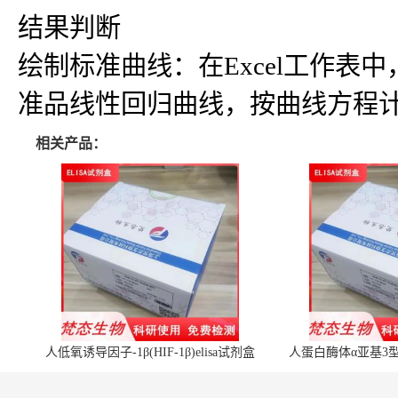
结果判断
绘制标准曲线：在Excel工作
准品线性回归曲线，按曲线方程
相关产品：
人低氧诱导因子-1β(HIF-1β)elisa试剂盒
人蛋白酶体α亚基3型(P