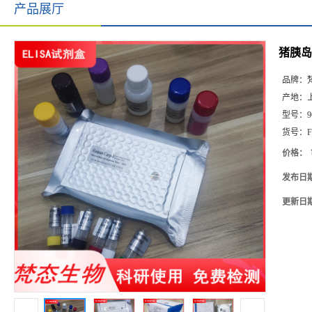
产品展厅
猪胰岛素
品牌：
产地：
型号：
9
货号：
F
价格：
发布日
更新日