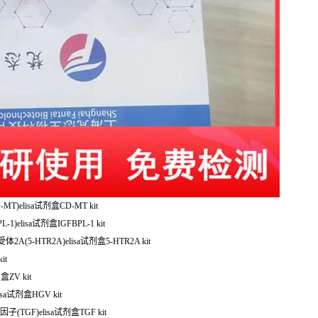
T)elisa试剂盒CD-MT kit
)elisa试剂盒IGFBPL-1 kit
A(5-HTR2A)elisa试剂盒5-HTR2A kit
it
ZV kit
sa试剂盒HGV kit
因子(TGF)elisa试剂盒TGF kit