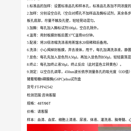
1.标准品的加样：设置标准品孔和样本孔，标准品孔各加不同浓度的标
2.加样：分别设空白孔（空白对照孔不加样品及酶标试剂，其余各步
板孔底部，尽量不触及孔壁，轻轻晃动混匀。
3.加酶：每孔加入酶标试剂100μl，空白孔除外。
4.温育：用封板膜封板后置37℃温育60分钟。
5.配液：将20倍浓缩洗涤液用蒸馏水20倍稀释后备用。
6.洗涤：小心揭掉封板膜，弃去液体，甩干，每孔加满洗涤液，静置
7.显色：每孔先加入显色剂A50μl，再加入显色剂B50μl，轻轻震荡混
8.终止：每孔加终止液50μl，终止反应（此时蓝色立转黄色）。
9.测定：以空白孔调零，450nm波长依序测量各孔的吸光度（OD值
猪葡萄糖6磷酸酶(G6PC)elisa试剂盒
货号:FT-PP42542
检测范围:咨询客服
规格：48T/96T
价格：请客服
样本：血清、血浆、细胞上清液、尿液、体液、灌洗液、脑脊髓、