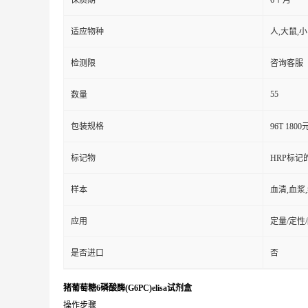
保质期
6个月
适应物种
人,大鼠,
检测限
咨询客服
55
数量
包装规格
96T 1800
标记物
HRP标记
样本
血清,血浆
应用
定量/定性
是否进口
否
猪葡萄糖6磷酸酶(G6PC)elisa试剂盒
操作步骤