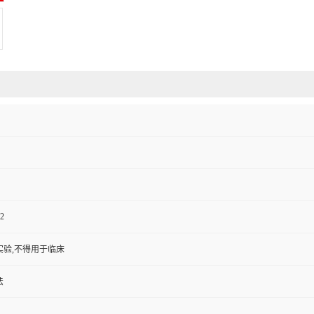
2
实验,不得用于临床
法