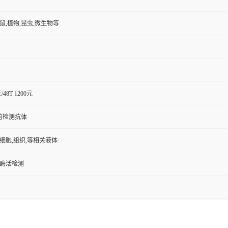
小鼠,植物,昆虫,微生物等
元/48T 1200元
的检测抗体
,细胞,组织,等相关液体
/酶活检测