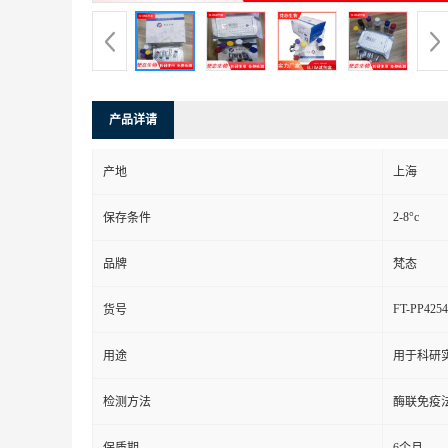
产品详请
产地
上海
2-8°c
保存条件
品牌
梵态
FT-PP4254
货号
用途
用于科研
检测方法
酶联免疫