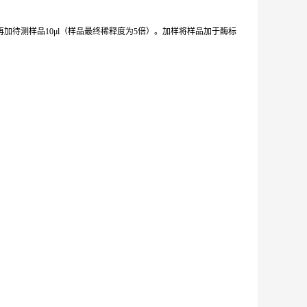
加待测样品10μl（样品最终稀释度为5倍）。加样将样品加于酶标