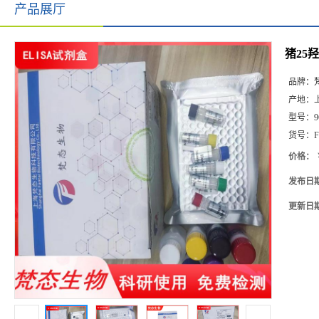
产品展厅
猪25羟
品牌：
产地：
型号：
9
货号：
F
价格：
发布日
更新日