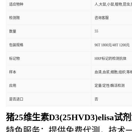
适应物种
人,大鼠,小鼠,植物,昆虫
检测限
咨询客服
55
数量
包装规格
96T 1800元/48T 1200元
标记物
HRP标记的检测抗体
样本
血清,血浆,细胞,组织,
应用
定量/定性/酶活检测
是否进口
否
猪25维生素D3(25HVD3)elisa试
特色服务：提供免费代测，技术