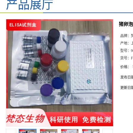
产品展厅
猪卵泡抑
品牌：
产地：
型号：
9
货号：
F
价格：
发布日
更新日