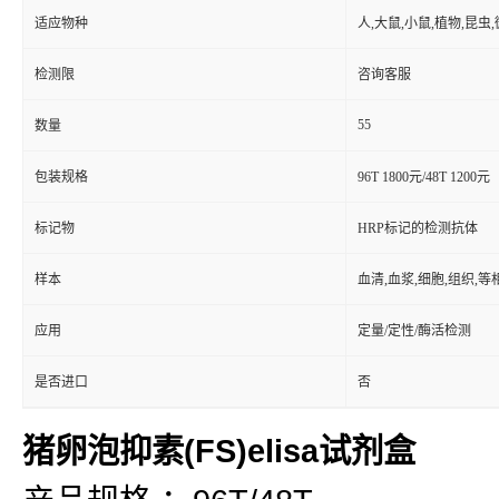
适应物种
人,大鼠,小鼠,植物,昆虫
检测限
咨询客服
55
数量
包装规格
96T 1800元/48T 1200元
标记物
HRP标记的检测抗体
样本
血清,血浆,细胞,组织,
应用
定量/定性/酶活检测
是否进口
否
猪卵泡抑素(FS)elisa试剂盒