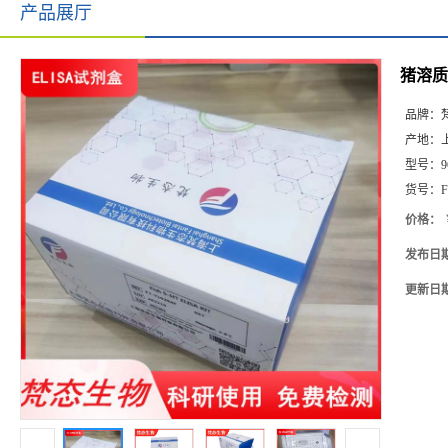
产品展厅
猪溶质载
品牌：
产地：
型号：
9
货号：
F
价格：
发布日
更新日