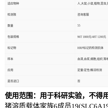
适应物种
人,大鼠,小鼠,植物,昆虫
检测限
咨询客服
55
数量
包装规格
96T 1800元/48T 1200元
标记物
HRP标记的检测抗体
样本
血清,血浆,细胞,组织,
应用
定量/定性/酶活检测
是否进口
否
使用范围：用于科研实验，不得
猪溶质载体家族6成员19(SLC6A19)