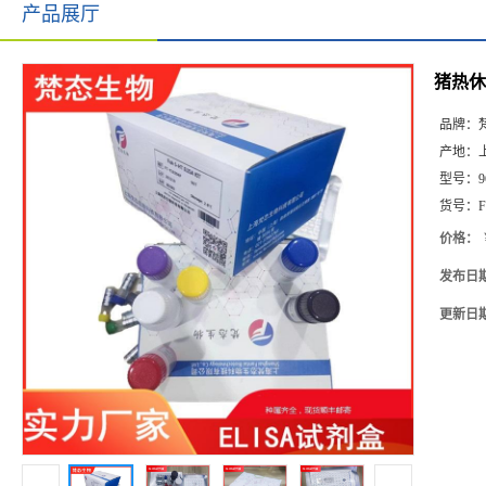
产品展厅
猪热休克
品牌：
产地：
型号：
9
货号：
F
价格：
发布日
更新日