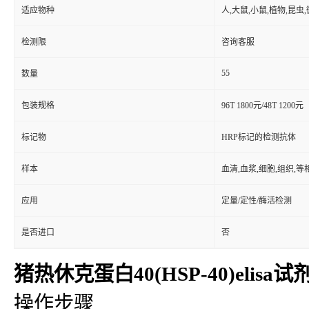
适应物种
人,大鼠,小鼠,植物,昆虫
检测限
咨询客服
55
数量
包装规格
96T 1800元/48T 1200元
标记物
HRP标记的检测抗体
样本
血清,血浆,细胞,组织,
应用
定量/定性/酶活检测
是否进口
否
猪热休克蛋白40(HSP-40)elisa试
操作步骤