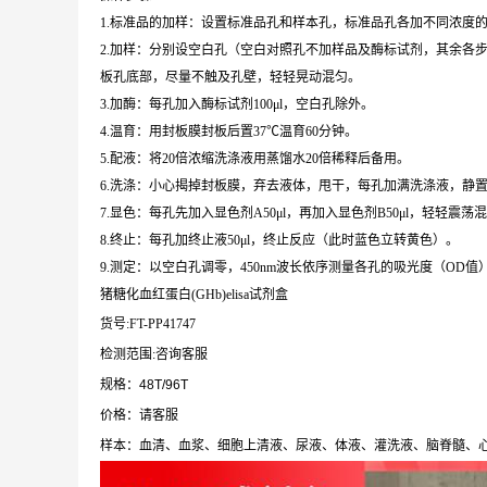
1.标准品的加样：设置标准品孔和样本孔，标准品孔各加不同浓度的标
2.加样：分别设空白孔（空白对照孔不加样品及酶标试剂，其余各步
板孔底部，尽量不触及孔壁，轻轻晃动混匀。
3.加酶：每孔加入酶标试剂100μl，空白孔除外。
4.温育：用封板膜封板后置37℃温育60分钟。
5.配液：将20倍浓缩洗涤液用蒸馏水20倍稀释后备用。
6.洗涤：小心揭掉封板膜，弃去液体，甩干，每孔加满洗涤液，静置
7.显色：每孔先加入显色剂A50μl，再加入显色剂B50μl，轻轻震荡混
8.终止：每孔加终止液50μl，终止反应（此时蓝色立转黄色）。
9.测定：以空白孔调零，450nm波长依序测量各孔的吸光度（OD值
猪糖化血红蛋白(GHb)elisa试剂盒
货号:FT-PP41747
检测范围:咨询客服
规格：48T/96T
价格：请客服
样本：血清、血浆、细胞上清液、尿液、体液、灌洗液、脑脊髓、