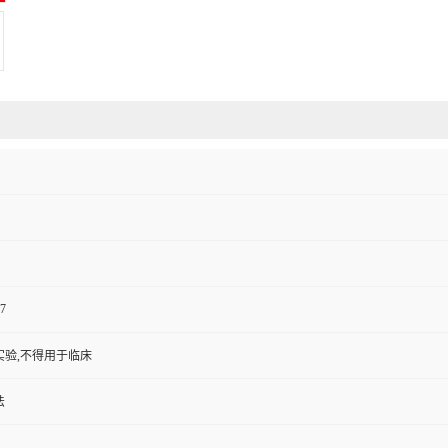
7
实验,不得用于临床
法