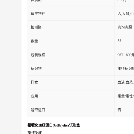
保质期
6个月
适应物种
人,大鼠,
检测限
咨询客服
55
数量
包装规格
96T 1800
标记物
HRP标记
样本
血清,血浆
应用
定量/定性
是否进口
否
猪糖化血红蛋白(GHb)elisa试剂盒
操作步骤