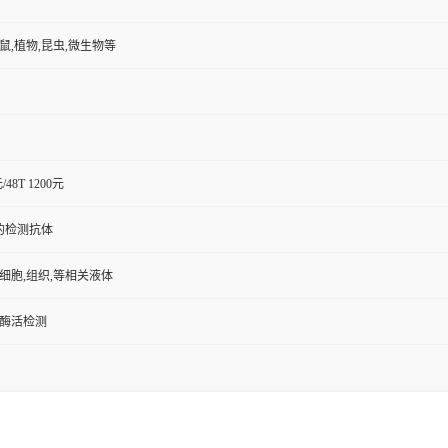
小鼠,植物,昆虫,微生物等
元/48T 1200元
的检测抗体
,细胞,组织,等相关液体
/酶活检测