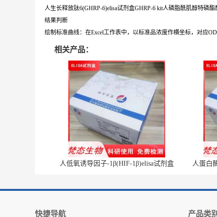
人生长释放肽6(GHRP-6)elisa试剂盒GHRP-6 kit人磷脂酰肌醇特磷酯酶Cγ2
结果判断
绘制标准曲线：在Excel工作表中，以标准品浓度作横坐标，对应
相关产品：
人低氧诱导因子-1β(HIF-1β)elisa试剂盒
人蛋白酶体
快捷导航
产品类