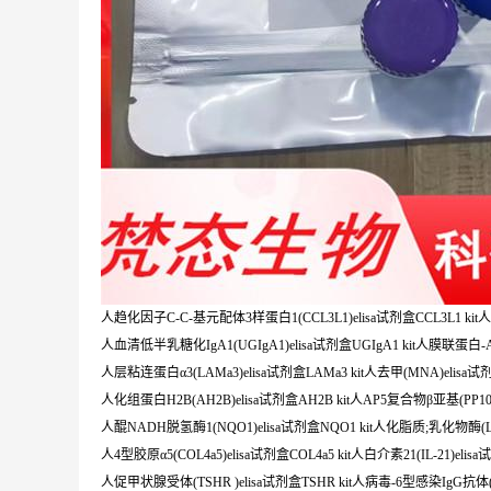
人趋化因子C-C-基元配体3样蛋白1(CCL3L1)elisa试剂盒CCL3L1 kit人肾素前体(
人血清低半乳糖化IgA1(UGIgA1)elisa试剂盒UGIgA1 kit人膜联蛋白-A3(A
人层粘连蛋白α3(LAMa3)elisa试剂盒LAMa3 kit人去甲(MNA)elisa试剂
人化组蛋白H2B(AH2B)elisa试剂盒AH2B kit人AP5复合物β亚基(PP1030)
人醌NADH脱氢酶1(NQO1)elisa试剂盒NQO1 kit人化脂质;乳化物酶(LPO
人4型胶原α5(COL4a5)elisa试剂盒COL4a5 kit人白介素21(IL-21)elisa试剂
人促甲状腺受体(TSHR )elisa试剂盒TSHR kit人病毒-6型感染IgG抗体(HHV-