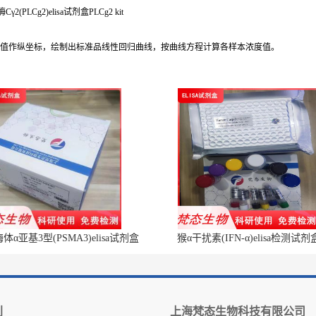
(PLCg2)elisa试剂盒PLCg2 kit
OD值作纵坐标，绘制出标准品线性回归曲线，按曲线方程计算各样本浓度值。
α亚基3型(PSMA3)elisa试剂盒
猴α干扰素(IFN-α)elisa检测试剂
别
上海梵态生物科技有限公司