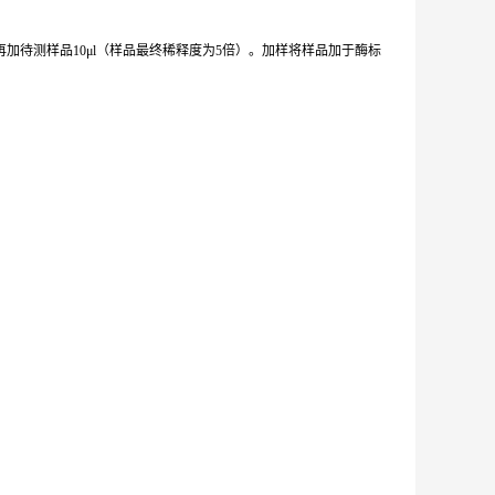
加待测样品10μl（样品最终稀释度为5倍）。加样将样品加于酶标