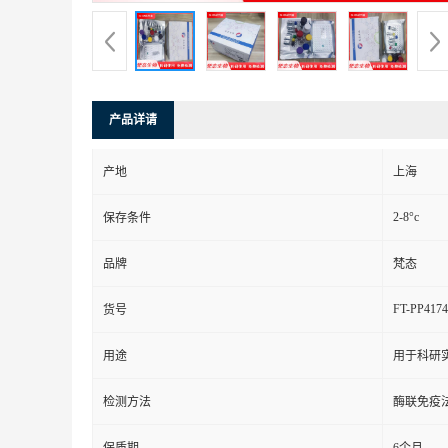
产品详请
产地
上海
2-8°c
保存条件
品牌
梵态
FT-PP4174
货号
用途
用于科研
检测方法
酶联免疫