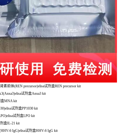
REN precursor)elisa试剂盒REN precursor kit
nxa3)elisa试剂盒Anxa3 kit
盒MNA kit
elisa试剂盒PP1030 kit
)elisa试剂盒LPO kit
盒IL-21 kit
6 IgG)elisa试剂盒HHV-6 IgG kit