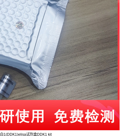
1(DDK1)elisa试剂盒DDK1 kit