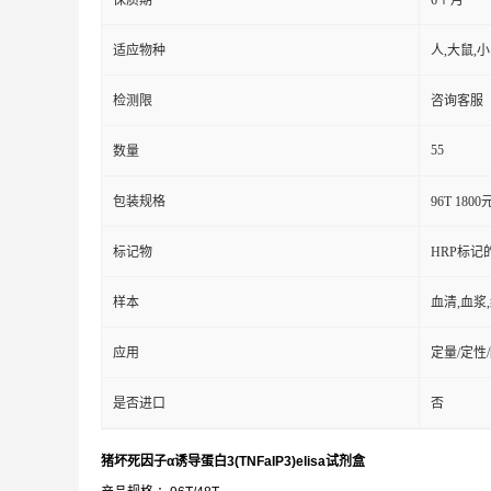
保质期
6个月
适应物种
人,大鼠,
检测限
咨询客服
55
数量
包装规格
96T 1800
标记物
HRP标记
样本
血清,血浆
应用
定量/定性
是否进口
否
猪坏死因子α诱导蛋白3(TNFaIP3)elisa试剂盒