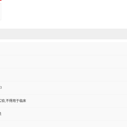
3
实验,不得用于临床
法