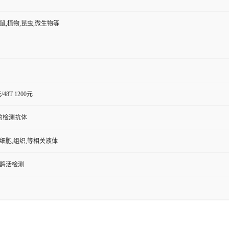
小鼠,植物,昆虫,微生物等
元/48T 1200元
的检测抗体
,细胞,组织,等相关液体
/酶活检测