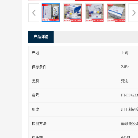
产品详请
产地
上海
2-8°c
保存条件
品牌
梵态
FT-PP4233
货号
用途
用于科研
检测方法
酶联免疫