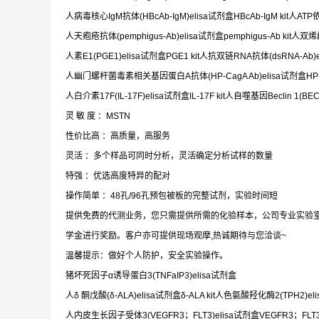
人病毒核心IgM抗体(HBcAb-IgM)elisa试剂盒HBcAb-IgM kit人AT
人天疱疮抗体(pemphigus-Ab)elisa试剂盒pemphigus-Ab kit人双烯雌酚(d
人素E1(PGE1)elisa试剂盒PGE1 kit人抗双链RNA抗体(dsRNA-Ab)el
人幽门螺杆菌毒素相关基因蛋白A抗体(HP-CagA Ab)elisa试剂盒HP-Cag
人白介素17F(IL-17F)elisa试剂盒IL-17F kit人自噬基因Beclin 1(BEC
灵 敏 度 ：MSTN
性价比高 ：高质量，高服务
灵活 ：多个样品可同时分析，灵活确定分析试样的数量
特强 ：优选高度特异的配对
操作简单 ：48孔/96孔预包被板的完整试剂，实验时间短
提供免费的代测业务，您只需提供所需的化验样本，公司专业实验
学金进行奖励。客户亦可提供现场观摩,热诚期待与您洽谈~
温馨提示：做好个人防护，安全实验操作。
猪坏死因子α诱导蛋白3(TNFaIP3)elisa试剂盒
人δ 酮戊酸(δ-ALA)elisa试剂盒δ-ALA kit人色氨酸羟化酶2(TPH2)eli
人内皮生长因子受体3(VEGFR3；FLT3)elisa试剂盒VEGFR3；FLT3 kit人