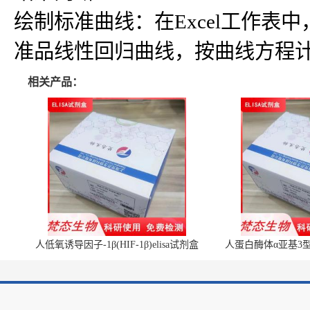
绘制标准曲线：在Excel工作
准品线性回归曲线，按曲线方程
相关产品：
人低氧诱导因子-1β(HIF-1β)elisa试剂盒
人蛋白酶体α亚基3型(P