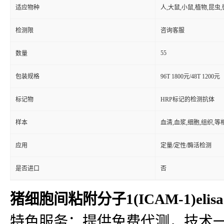
适应物种
人,大鼠,小鼠,植物,昆虫
检测限
咨询客服
55
数量
包装规格
96T 1800元/48T 1200元
标记物
HRP标记的检测抗体
样本
血清,血浆,细胞,组织,
应用
定量/定性/酶活检测
是否进口
否
猪细胞间粘附分子1(ICAM-1)eli
特色服务：提供免费代测，技术