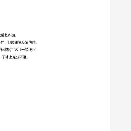
避免反复冻融。
0℃保存，但应避免反复冻融。
体积的PBS（一般按1:9
，于冰上充分研磨。