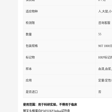
保质期
6个月
适应物种
人,大鼠,
检测限
咨询客服
55
数量
包装规格
96T 1800
标记物
HRP标记
样本
血清,血浆
应用
定量/定性
是否进口
否
使用范围：用于科研实验，不得用于临床
猪叉头框蛋白P3(FOXP3)elisa试剂盒