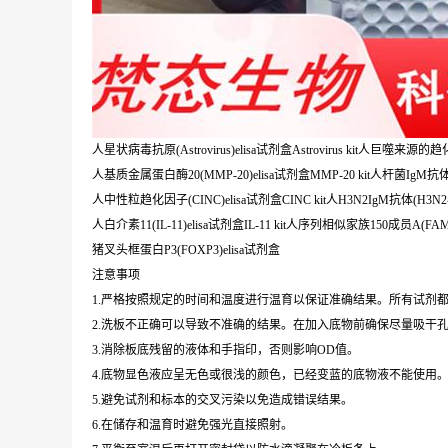
人星状病毒抗原(Astrovirus)elisa试剂盒Astrovirus kit人巨噬来源的
人基质金属蛋白酶20(MMP-20)elisa试剂盒MMP-20 kit人杆菌IgM抗体(anthrac
人中性粒趋化因子(CINC)elisa试剂盒CINC kit人H3N2IgM抗体(H3N2-Ig
人白介素11(IL-11)elisa试剂盒IL-11 kit人序列相似家族150成员A(FAM15
猪叉头框蛋白P3(FOXP3)elisa试剂盒
注意事项
1.严格按照规定的时间和温度进行温育以保证准确结果。所有试剂都
2.洗板不正确可以导致不准确的结果。在加入底物前确保尽量吸干
3.消除板底残留的液体和手指印，否则影响OD值。
4.底物显色液应呈无色或很浅的颜色，已经变蓝的底物液不能使用
5.避免试剂和标本的交叉污染以免造成错误结果。
6.在储存和温育时避免强光直接照射。