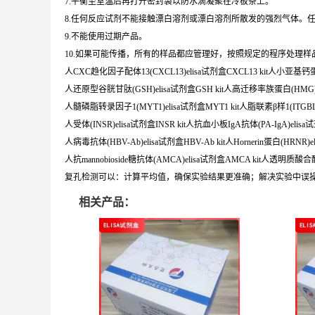
7.平衡至室温后再打开密封袋以防水滴凝聚在冷板条上。
8.任何反应试剂不能接触漂白溶剂或漂白溶剂所散发的强烈气体。
9.不能使用过期产品。
10.如果可能传播，所有的样品都应管理好，按照规定的程序处理样
人CXC趋化因子配体13(CXCL13)elisa试剂盒CXCL13 kit人小亚基钙蛋白酶
人还原型谷胱甘肽(GSH)elisa试剂盒GSH kit人高迁移率族蛋白(HMG)el
人髓磷脂转录因子1(MYT1)elisa试剂盒MYT1 kit人脂联素β样1(ITGBL1)e
人受体(INSR)elisa试剂盒INSR kit人抗血小板IgA抗体(PA-IgA)elisa试剂
人病毒抗体(HBV-Ab)elisa试剂盒HBV-Ab kit人Hornerin蛋白(HRNR)el
人抗mannobioside糖抗体(AMCA)elisa试剂盒AMCA kit人透明质酸合酶2(
复孔检测可以：计算平均值，确保实验结果更准确；解决实验中误
相关产品：