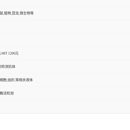
小鼠,植物,昆虫,微生物等
元/48T 1200元
的检测抗体
,细胞,组织,等相关液体
/酶活检测