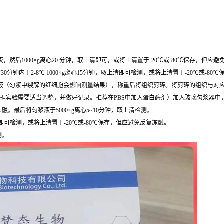
然后1000×g离心20 分钟，取上清即可，或将上清置于-20℃或-80℃保存，但应
0分钟内于2-8℃ 1000×g离心15分钟，取上清即可检测，或将上清置于-20℃或-8
，去除残留血液（匀浆中裂解的红细胞会影响测量结果），称重后将组织剪碎。将剪碎的组织与对应
根据实验需要适当调整，并做好记录。推荐在PBS中加入蛋白酶剂）加入玻璃匀浆器中
最后将匀浆液于5000×g离心5~10分钟，取上清检测。
清即可检测，或将上清置于-20℃或-80℃保存，但应避免反复冻融。
测。