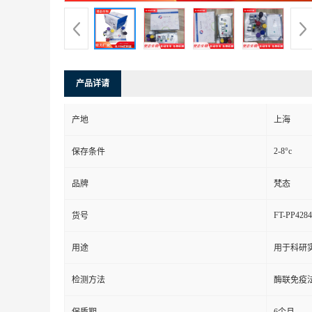
产品详请
产地
上海
2-8°c
保存条件
品牌
梵态
FT-PP4284
货号
用途
用于科研
检测方法
酶联免疫