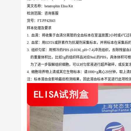
英文名称：betatrophin Elisa Kit
检测范围：咨询客服
货号：FT-PP42843
样本处理及要求
1. 血清：将收集于血清分离管的全血标本在室温放置2小时或4℃过夜，
2. 血浆：用EDTA或肝素作为抗凝剂采集标本，并将标本在采集后的3
3. 组织匀浆：用预冷的PBS (0.01M, pH=7.4)冲洗组织
的重量体积比，比如1g的组织样品对应9mL的PBS，具体体积可
为了进一步裂解组织细胞，可以对匀浆液进行超声破碎，或反复冻融。
4. 细胞培养物上清或其它生物标本：请1000×g离心20分钟，取上
注：标本溶血会影响最后检测结果，因此溶血标本不宜进行此项检