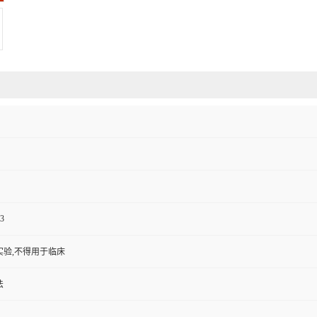
3
实验,不得用于临床
法