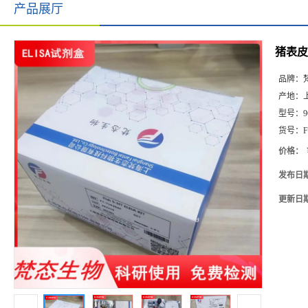
产品展厅
猪表皮生
品牌：
产地：
型号：
9
货号：
F
价格：
发布日
更新日