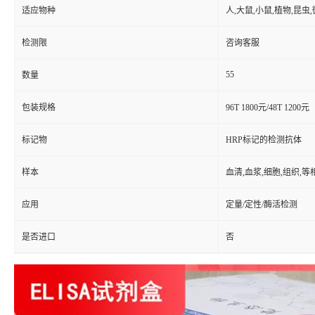
适应物种
人,大鼠,小鼠,植物,昆虫
检测限
咨询客服
55
数量
包装规格
96T 1800元/48T 1200元
标记物
HRP标记的检测抗体
样本
血清,血浆,细胞,组织,
应用
定量/定性/酶活检测
是否进口
否