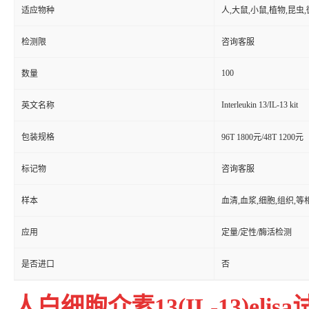
适应物种
人,大鼠,小鼠,植物,昆虫
检测限
咨询客服
100
数量
Interleukin 13/IL-13 kit
英文名称
包装规格
96T 1800元/48T 1200元
标记物
咨询客服
样本
血清,血浆,细胞,组织,
应用
定量/定性/酶活检测
是否进口
否
人白细胞介素13(IL-13)elis